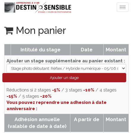
Mon panier
Intitulé du stage
Date
Monta
Ajouter un stage supplémentaire au panier existant
Réductions si 2 stages
-5%
/ 3 stages
-10%
/ 4 stages
-15%
/ 5 stages
-20%
Vous pouvez reprendre une adhesion à date
anniversaire :
Adhésion annuelle
A partir de
Monta