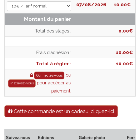
(valable de date à date)
07/08/2026
10.00
Montant du panier
Total des stages :
0.0
Frais d’adhésion :
10.0
Total à régler :
10.0
ou
Connectez-vous
pour accéder au
inscrivez-vous
paiement.
Cette commande est un cadeau, cliquez-ici