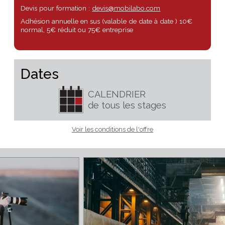
Alternatives économiques, Les Echos, Mercredi, etc….
Tarif particulier :
180.00 €
Tarif collectivité, entreprise,
formation :
350.00 €
Devis pour formation :
devis@mobilabo.com
Adhésion annuelle en sus (valable de date à date ) 10€
normal, 5€ réduit ou 75€ entreprise
Dates
CALENDRIER
de tous les stages
Voir les conditions de l'offre