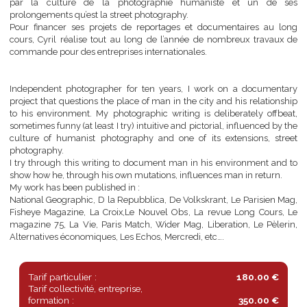
Photographe indépendant depuis une dizaine d’années, Cyril 
réalise un travail documentaire questionnant la place de l’h
dans la ville et son rapport à son environnement. Son écri
photographique se veut volontairement décalée, intuitive, influe
par la culture de la photographie humaniste et un de 
prolongements qu’est la street photography.
Pour financer ses projets de reportages et documentaires au 
cours, Cyril réalise tout au long de l’année de nombreux travau
commande pour des entreprises internationales.
Independent photographer for ten years, I work on a documen
project that questions the place of man in the city and his relation
to his environment. My photographic writing is deliberately offb
sometimes funny (at least I try) intuitive and pictorial, influenced by
culture of humanist photography and one of its extensions, st
photography.
I try through this writing to document man in his environment an
show how he, through his own mutations, influences man in return.
My work has been published in :
National Geographic, D la Repubblica, De Volkskrant, Le Parisien 
Fisheye Magazine, La Croix,Le Nouvel Obs, La revue Long Cours
magazine 75, La Vie, Paris Match, Wider Mag, Liberation, Le Pèle