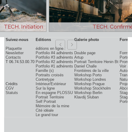
TECH. Initiation
TECH. Con
Suivez-nous
Editions
Galerie photo
Plaquette
éditions en ligne :
Newsletter
Portfolio #4 adhérents
Double page
F
Contacts
Portfolio #3 adhérents
Artup
P
T 06.74.53.00.70
Portfolio #2 adhérents
Portrait Territoire Henin Bt
Portfolio #1 adhérents
Daniel Challe
V
Famille (s)
Frontières de la ville
A
Portraits croisés
Workshop Porto