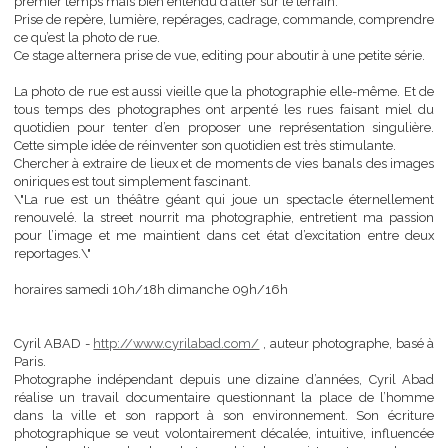
Ce stage est l’occasion de découvrir son travail, sa démarche 
premier temps mais bien entendu d’aller sur le terrain.
Prise de repère, lumière, repérages, cadrage, commande, compre
ce qu’est la photo de rue.
Ce stage alternera prise de vue, editing pour aboutir à une petite sér
La photo de rue est aussi vieille que la photographie elle-même. E
tous temps des photographes ont arpenté les rues faisant mie
quotidien pour tenter d’en proposer une représentation singuli
Cette simple idée de réinventer son quotidien est très stimulante.
Chercher à extraire de lieux et de moments de vies banals des im
oniriques est tout simplement fascinant.
\"La rue est un théâtre géant qui joue un spectacle éternelle
renouvelé. la street nourrit ma photographie, entretient ma pas
pour l’image et me maintient dans cet état d’excitation entre 
reportages.\"
horaires samedi 10h/18h dimanche 09h/16h
Cyril ABAD -
http://www.cyrilabad.com/
, auteur photographe, ba
Paris.