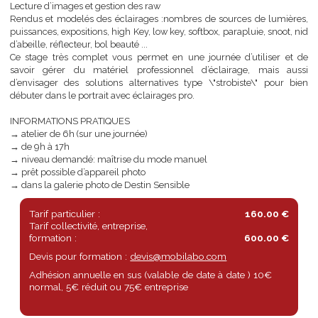
Photographies d’exercices entre stagiaires
Gestion du modèle
Lecture d’images et gestion des raw
Rendus et modelés des éclairages :nombres de sources de lumiè
puissances, expositions, high Key, low key, softbox, parapluie, snoot,
d’abeille, réflecteur, bol beauté ...
Ce stage très complet vous permet en une journée d’utiliser e
savoir gérer du matériel professionnel d’éclairage, mais a
d’envisager des solutions alternatives type \"strobiste\" pour 
débuter dans le portrait avec éclairages pro.
INFORMATIONS PRATIQUES
→ atelier de 6h (sur une journée)
→ de 9h à 17h
→ niveau demandé: maîtrise du mode manuel
→ prêt possible d’appareil photo
→ dans la galerie photo de Destin Sensible
Tarif particulier :
160.00 €
Tarif collectivité, entreprise,
formation :
600.00 €
Devis pour formation :
devis@mobilabo.com