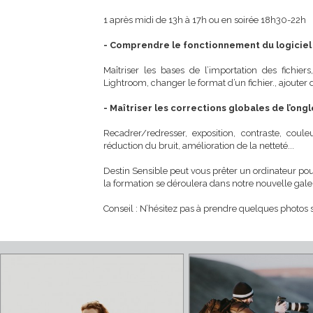
Stage destiné aux amateurs pour découvrir 
numérique au service des photographes
1 après midi de 13h à 17h ou en soirée 18h3
- Comprendre le fonctionnement du logi
Maîtriser les bases de l’importation des f
Lightroom, changer le format d’un fichier., aj
- Maîtriser les corrections globales d
Recadrer/redresser, exposition, contraste,
réduction du bruit, amélioration de la netteté.
Destin Sensible peut vous prêter un ordinate
la formation se déroulera dans notre nouve
Conseil : N’hésitez pas à prendre quelques 