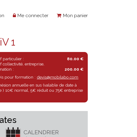
Présentation
Me connecter
Mon panier
 -NiV 1
Tarif particulier :
80.00 €
Tarif collectivité, entreprise,
formation :
200.00 €
Devis pour formation :
devis@mobilabo.com
Adhésion annuelle en sus (valable de date à
date ) 10€ normal, 5€ réduit ou 75€ entreprise
rte
Dates