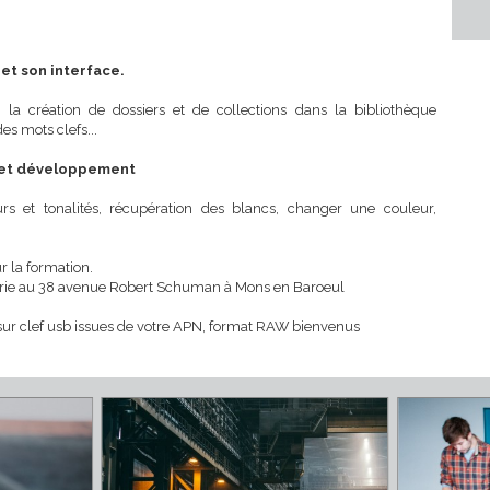
la pratique de la retouche photo sur lightroom, véritable laborat
0-22h
ciel et son interface.
ichiers, la création de dossiers et de collections dans la biblioth
outer des mots clefs...
e l’onglet développement
 couleurs et tonalités, récupération des blancs, changer une coul
..
ur pour la formation.
lle galerie au 38 avenue Robert Schuman à Mons en Baroeul
photos sur clef usb issues de votre APN, format RAW bienvenus